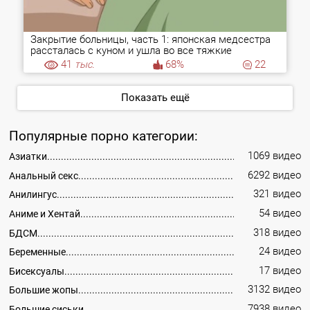
Закрытие больницы, часть 1: японская медсестра
рассталась с куном и ушла во все тяжкие
41
тыс.
68%
22
Показать ещё
Популярные порно категории:
1069 видео
Азиатки
6292 видео
Анальный секс
321 видео
Анилингус
54 видео
Аниме и Хентай
318 видео
БДСМ
24 видео
Беременные
17 видео
Бисексуалы
3132 видео
Большие жопы
7938 видео
Большие сиськи