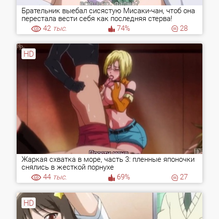
Брательник выебал сисястую Мисаки-чан, чтоб она
перестала вести себя как последняя стерва!
42
тыс.
74%
28
HD
Жаркая схватка в море, часть 3: пленные японочки
снялись в жесткой порнухе
44
тыс.
69%
27
HD