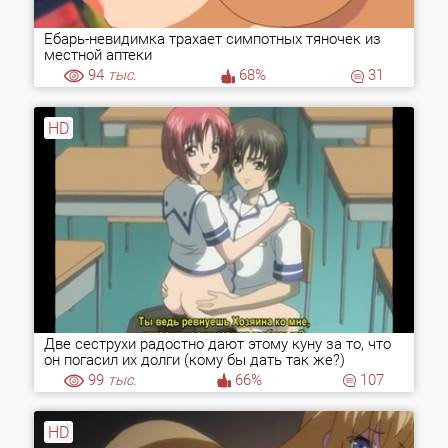
Ебарь-невидимка трахает симпотных тяночек из
местной аптеки
94
тыс.
68%
31
HD
Две сеструхи радостно дают этому куну за то, что
он погасил их долги (кому бы дать так же?)
99
тыс.
66%
107
HD