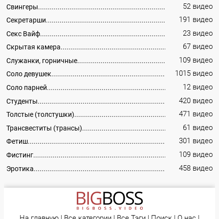
52 видео
Свингеры
191 видео
Секретарши
23 видео
Секс Вайф
67 видео
Скрытая камера
109 видео
Служанки, горничные
1015 видео
Соло девушек
12 видео
Соло парней
420 видео
Студенты
471 видео
Толстые (толстушки)
61 видео
Трансвеститы (трансы)
301 видео
Фетиш
109 видео
Фистинг
458 видео
Эротика
На главную
|
Все категории
|
Все Тэги
|
Поиск
|
О нас
|