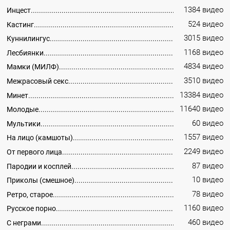
1384 видео
Инцест
524 видео
Кастинг
3015 видео
Куннилингус
1168 видео
Лесбиянки
4834 видео
Мамки (МИЛФ)
3510 видео
Межрасовый секс
13384 видео
Минет
11640 видео
Молодые
60 видео
Мультики
1557 видео
На лицо (камшоты)
2249 видео
От первого лица
87 видео
Пародии и косплей
10 видео
Приколы (смешное)
78 видео
Ретро, старое
1160 видео
Русское порно
460 видео
С неграми