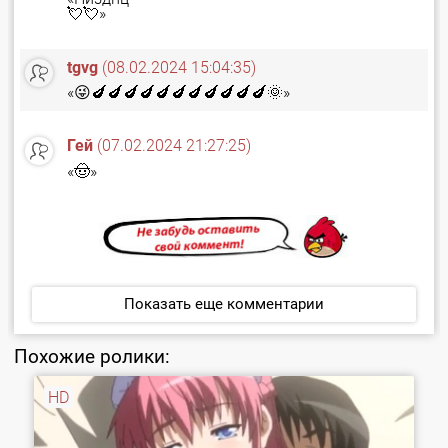
💘💘»
tgvg
(08.02.2024 15:04:35)
«😜🍆🍆🍆🍆🍆🍆🍆🍆🍆🍆🍆🌞»
Гей
(07.02.2024 21:27:25)
«🤠»
Показать еще комментарии
Похожие ролики:
HD