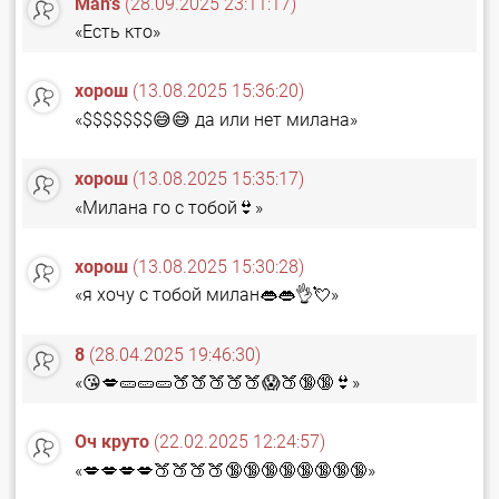
Man's
(28.09.2025 23:11:17)
«Есть кто»
хорош
(13.08.2025 15:36:20)
«$$$$$$$😅😅 да или нет милана»
хорош
(13.08.2025 15:35:17)
«Милана го с тобой👙»
хорош
(13.08.2025 15:30:28)
«я хочу с тобой милан👄👄👌💘»
8
(28.04.2025 19:46:30)
«😘💋🥒🥒🥒🍑🍑🍑🍑🍑😱🍑🔞🔞👙»
Оч круто
(22.02.2025 12:24:57)
«💋💋💋💋🍑🍑🍑🍑🔞🔞🔞🔞🔞🔞🔞🔞»