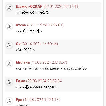
Шамил-ОСКАР
(02.01.2025 20:17:11)
«🤬🤬🤬🤬🤬🤬🤬👶»
Ятсан
(02.11.2024 02:39:01)
«🔥🍆🍑👙👠🔞»
Ок
(30.10.2024 14:50:44)
«Ах🥵🥵🥵»
Милана
(15.08.2024 23:13:57)
«Кто тоже хочет со мной это сделать👙»
Рама
(29.03.2024 20:32:24)
«🍑🥒🔞 еббааа пездец»
Ера
(10.03.2024 15:21:17)
«Пизднц