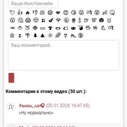
💘
👍
🔥
👎
💩
😄
💋
😍
😘
😜
💏
😵
👶
🤒
😲
🤔
😱
🤠
🍌
🍆
🌹
🤬
🍿
🍾
🍺
💯
🎃
🥇
🥕
🍅
🍑
🍓
🥒
🍄
🌭
🌮
🍣
💣
🖖
🤟
💪
💏
🌼
🌷
🌴
🌲
🎄
🌞
🌈
👙
👠
🔞
Комментарии к этому видео (30 шт.):
#ⲃⲁɯⲁ_ⲇυ🎧
(05.01.2026 16:47:45)
«Ну нормально»