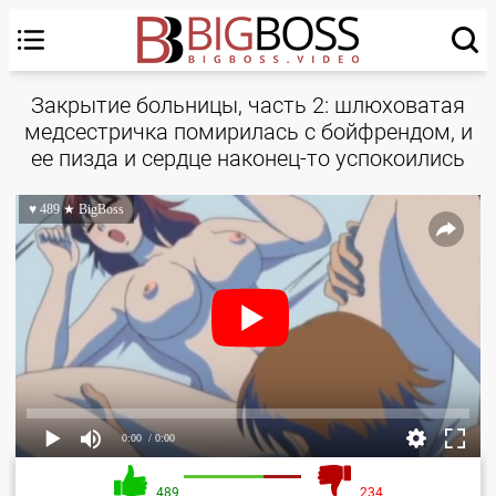
Закрытие больницы, часть 2: шлюховатая
медсестричка помирилась с бойфрендом, и
ее пизда и сердце наконец-то успокоились
♥ 489 ★ BigBoss
0:00
/ 0:00
489
234